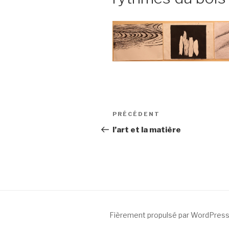
Navigation
Article
PRÉCÉDENT
de
précédent
l’art et la matière
l’article
Fièrement propulsé par WordPres