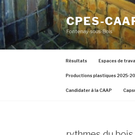
Aller
au
CPES-CAA
contenu
principal
Fontenay-sous-Bois
Résultats
Espaces de trava
Productions plastiques 2025-2
Candidater à la CAAP
Capsu
rythmes du bois