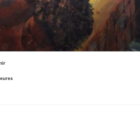
nir
ieures