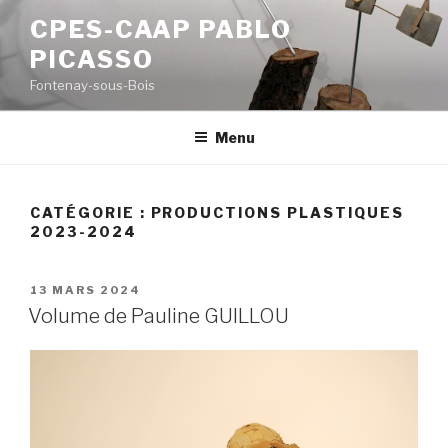
Aller
CPES-CAAP PABLO
au
PICASSO
contenu
principal
Fontenay-sous-Bois
Menu
CATÉGORIE :
PRODUCTIONS PLASTIQUES
2023-2024
PUBLIÉ
13 MARS 2024
LE
Volume de Pauline GUILLOU