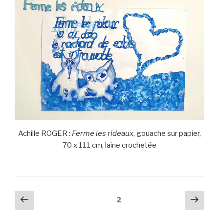
Achille ROGER :
Ferme les rideaux
, gouache sur papier,
70 x 111 cm, laine crochetée
Pagination
Page
Pag
Page
2
précédente
suiv
des