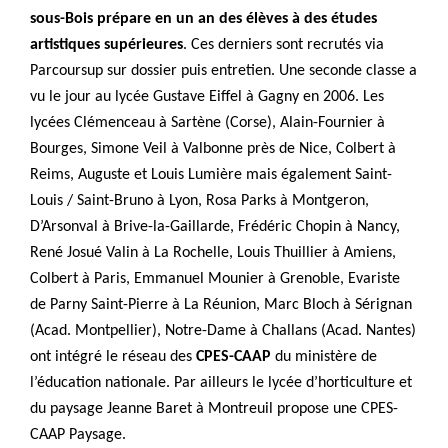
sous-Bois prépare en un an des élèves
à des études
artistiques supérieures
. Ces derniers sont recrutés via
Parcoursup sur dossier puis entretien. Une seconde classe a
vu le jour au lycée Gustave Eiffel à Gagny en 2006. Les
lycées Clémenceau à Sartène (Corse), Alain-Fournier à
Bourges, Simone Veil à Valbonne près de Nice, Colbert à
Reims, Auguste et Louis Lumière mais également Saint-
Louis / Saint-Bruno à Lyon, Rosa Parks à Montgeron,
D’Arsonval à Brive-la-Gaillarde, Frédéric Chopin à Nancy,
René Josué Valin à La Rochelle, Louis Thuillier à Amiens,
Colbert à Paris, Emmanuel Mounier à Grenoble, Evariste
de Parny Saint-Pierre à La Réunion, Marc Bloch à Sérignan
(Acad. Montpellier), Notre-Dame à Challans (Acad. Nantes)
ont intégré le réseau des
CPES-CAAP
du ministère de
l’éducation nationale. Par ailleurs le lycée d’horticulture et
du paysage Jeanne Baret à Montreuil propose une CPES-
CAAP Paysage.