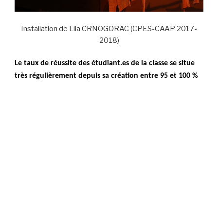
Installation de Lila CRNOGORAC (CPES-CAAP 2017-
2018)
Le taux de réussite des étudiant.es de la classe se situe
très régulièrement depuis sa création entre 95 et 100 %
Cette année préparatoire, dans un établissement public, a
par ailleurs la particularité d’être
gratuite
. Elle accueille
24 étudiant.es qui bénéficient par ailleurs du statut
d’étudiant.e pouvant donner droit à l’obtention d’une
bourse.
La pédagogie s’appuie sur l’émergence, la construction
et l’approfondissement d’une pratique personnelle et
sur une analyse critique et cultivée de cette dernière
.