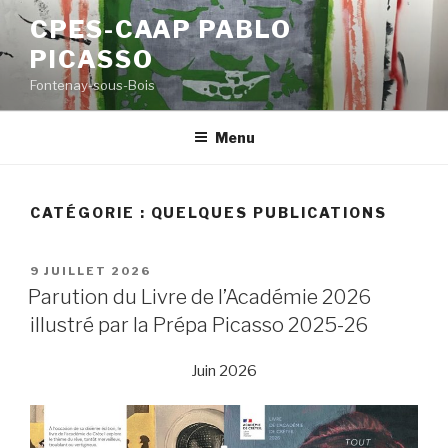
Aller
CPES-CAAP PABLO
au
PICASSO
contenu
principal
Fontenay-sous-Bois
Menu
CATÉGORIE :
QUELQUES PUBLICATIONS
PUBLIÉ
9 JUILLET 2026
LE
Parution du Livre de l’Académie 2026
illustré par la Prépa Picasso 2025-26
Juin 2026