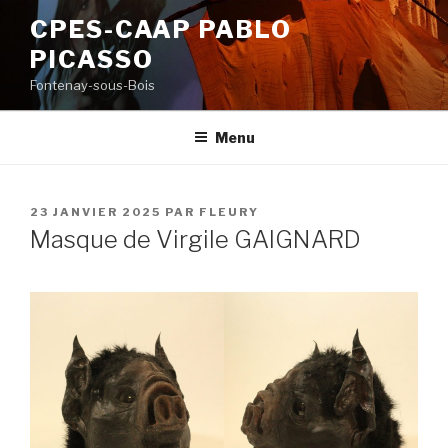
Aller
CPES-CAAP PABLO
au
PICASSO
contenu
principal
Fontenay-sous-Bois
Menu
PUBLIÉ
23 JANVIER 2025
PAR
FLEURY
LE
Masque de Virgile GAIGNARD