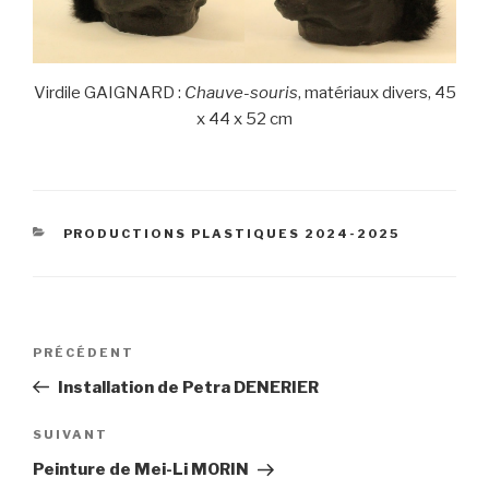
Virdile GAIGNARD :
Chauve-souris
, matériaux divers, 45
x 44 x 52 cm
CATÉGORIES
PRODUCTIONS PLASTIQUES 2024-2025
Navigation
Article
PRÉCÉDENT
de
précédent
Installation de Petra DENERIER
l’article
Article
SUIVANT
suivant
Peinture de Mei-Li MORIN