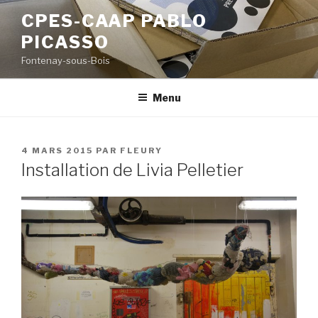
Aller
CPES-CAAP PABLO
au
PICASSO
contenu
principal
Fontenay-sous-Bois
Menu
PUBLIÉ
4 MARS 2015
PAR
FLEURY
LE
Installation de Livia Pelletier