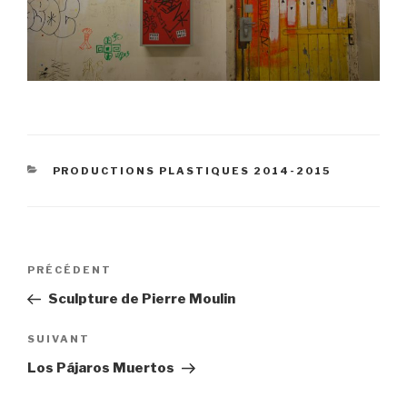
CATÉGORIES
PRODUCTIONS PLASTIQUES 2014-2015
Navigation
Article
PRÉCÉDENT
de
précédent
Sculpture de Pierre Moulin
l’article
Article
SUIVANT
suivant
Los Pájaros Muertos