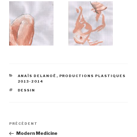
CATÉGORIES
ANAÏS DELANOË
,
PRODUCTIONS PLASTIQUES
2013-2014
ÉTIQUETTES
DESSIN
Navigation
Article
PRÉCÉDENT
de
précédent
Modern Medicine