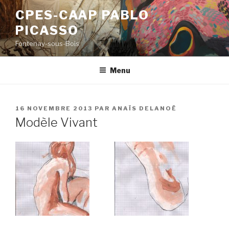
Aller
CPES-CAAP PABLO
au
PICASSO
contenu
principal
Fontenay-sous-Bois
Menu
PUBLIÉ
16 NOVEMBRE 2013
PAR
ANAÏS DELANOË
LE
Modèle Vivant