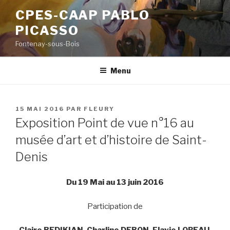
Aller
CPES-CAAP PABLO
au
PICASSO
contenu
principal
Fontenay-sous-Bois
Menu
PUBLIÉ
15 MAI 2016
PAR
FLEURY
LE
Exposition Point de vue n°16 au
musée d’art et d’histoire de Saint-
Denis
Du 19 Mai au 13 juin 2016
Participation de