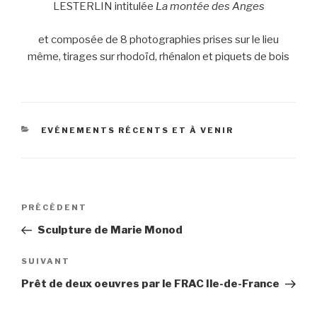
LESTERLIN intitulée
La montée des Anges
et composée de 8 photographies prises sur le lieu
même, tirages sur rhodoïd, rhénalon et piquets de bois
CATÉGORIES
EVÉNEMENTS RÉCENTS ET À VENIR
Navigation
Article
PRÉCÉDENT
de
précédent
Sculpture de Marie Monod
l’article
Article
SUIVANT
suivant
Prêt de deux oeuvres par le FRAC Ile-de-France