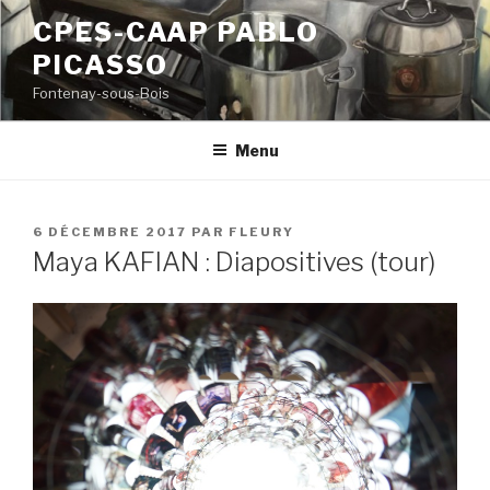
Aller
CPES-CAAP PABLO
au
PICASSO
contenu
principal
Fontenay-sous-Bois
Menu
PUBLIÉ
6 DÉCEMBRE 2017
PAR
FLEURY
LE
Maya KAFIAN : Diapositives (tour)