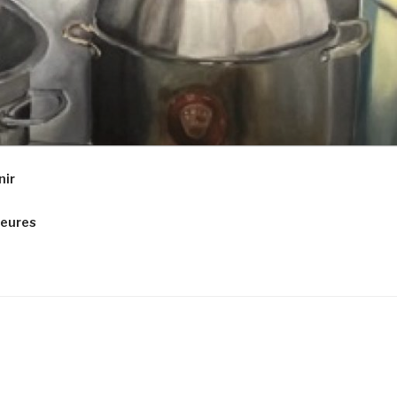
nir
ieures