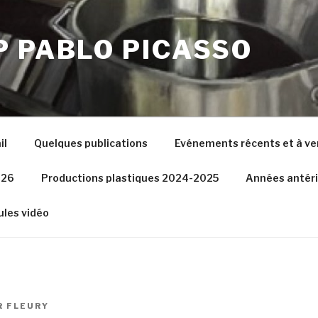
P PABLO PICASSO
il
Quelques publications
Evénements récents et à ve
026
Productions plastiques 2024-2025
Années antér
les vidéo
R
FLEURY