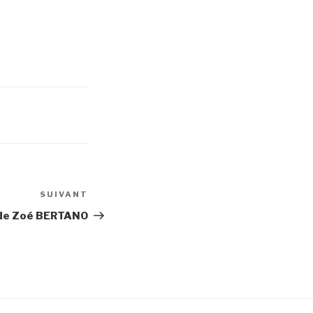
SUIVANT
Article
suivant
 de Zoé BERTANO