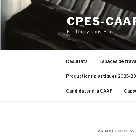
Aller
au
CPES-CAA
contenu
principal
Fontenay-sous-Bois
Résultats
Espaces de trava
Productions plastiques 2025-2
Candidater à la CAAP
Capsu
PUBLIÉ
25 MAI 2020
PA
LE