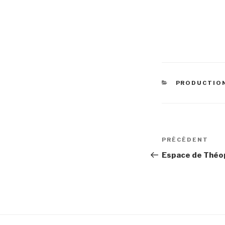
CATÉGORIE
PRODUCTION
Navigatio
Article
PRÉCÉDENT
de
précédent
Espace de Théo
l’article