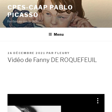
Aller
CPES-CAAP PABLO
au
PICASSO
contenu
principal
Fontenay-sous-Bois
Menu
PUBLIÉ
16 DÉCEMBRE 2021
PAR
FLEURY
LE
Vidéo de Fanny DE ROQUEFEUIL