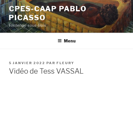
Aller
CPES-CAAP PABLO
au
PICASSO
contenu
principal
Fontenay-sous-Bois
Menu
PUBLIÉ
5 JANVIER 2022
PAR
FLEURY
LE
Vidéo de Tess VASSAL