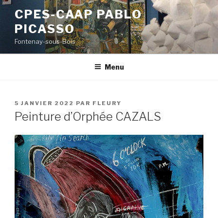
Aller
CPES-CAAP PABLO
au
PICASSO
contenu
principal
Fontenay-sous-Bois
Menu
PUBLIÉ
5 JANVIER 2022
PAR
FLEURY
LE
Peinture d’Orphée CAZALS