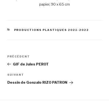
papier, 90 x 65 cm
CATÉGORIES
PRODUCTIONS PLASTIQUES 2021-2022
Navigation
Article
PRÉCÉDENT
de
précédent
GIF de Jules PEROT
l’article
Article
SUIVANT
suivant
Dessin de Gonzalo RIZO PATRON