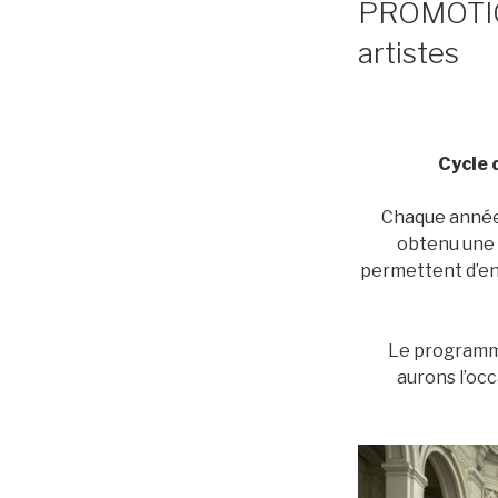
PROMOTION
artistes
Cycle 
Chaque année n
obtenu une 
permettent d’env
Le programme
aurons l’oc