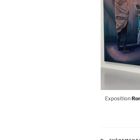
Exposition
Ro
CATÉGORIE