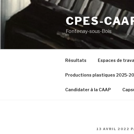
Aller
au
CPES-CAA
contenu
principal
Fontenay-sous-Bois
Résultats
Espaces de trava
Productions plastiques 2025-2
Candidater à la CAAP
Capsu
PUBLIÉ
13 AVRIL 2022
P
LE