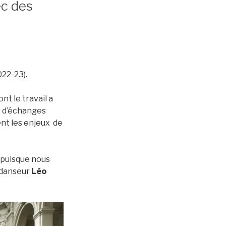
c des
22-23).
nt le travail a
s d’échanges
ent les enjeux de
 puisque nous
e danseur
Léo