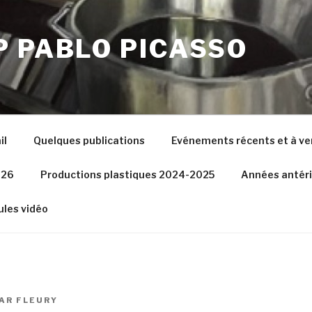
P PABLO PICASSO
il
Quelques publications
Evénements récents et à ve
026
Productions plastiques 2024-2025
Années antér
les vidéo
AR
FLEURY