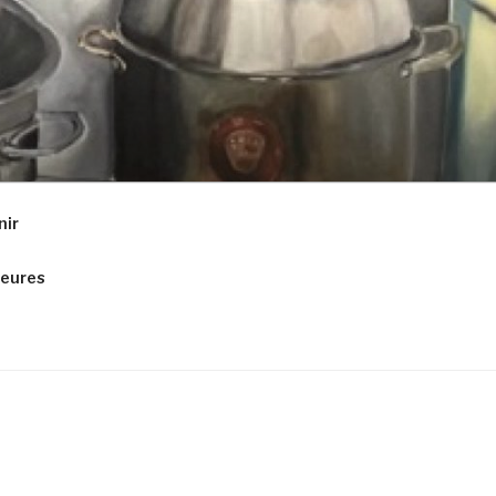
nir
ieures