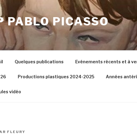
P PABLO PICASSO
il
Quelques publications
Evénements récents et à ve
026
Productions plastiques 2024-2025
Années antér
les vidéo
AR
FLEURY