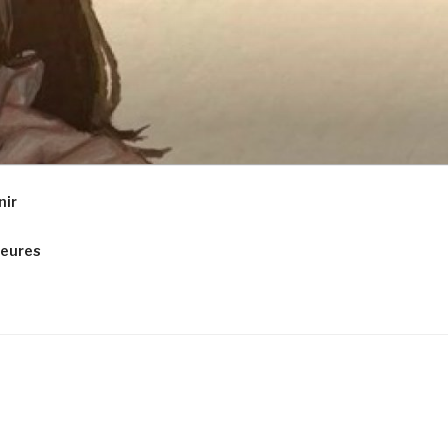
nir
ieures