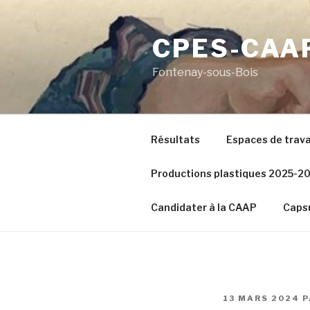
Aller
au
CPES-CAA
contenu
principal
Fontenay-sous-Bois
Résultats
Espaces de trava
Productions plastiques 2025-2
Candidater à la CAAP
Capsu
PUBLIÉ
13 MARS 2024
P
LE